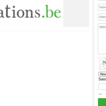
Nou
Sais
---