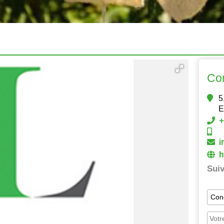
Co
5
E
+
i
h
Suiv