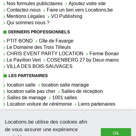
Nos formules publicitaires
Ajoutez votre site
Contactez-nous
Faire un lien vers Locations.be
Mentions Légales
VO Publishing
Qui sommes nous ?
DERNIERS PROFESSIONNELS
PTIT BOND
Gîte de Favarge
Le Domaine des Trois Tilleuls
CHRIS EVENT PARTY LOCATION
Ferme Bonair
Le Pavillon Vert
COSENBERG 27 by Deux-mains
VILLA DES BOIS-SAUVAGES
LES PARTENAIRES
location salle
location salle mariage
location salle pas cher
Salles de réception
Salles de mariage
1001 salles
Location voiture de cérémonie
Liens partenaires
LES ACTUALITÉS
Locations.be utilise des cookies afin
La location de lettrage pour mariage
La salle de réception pour mariage en Belgique
de vous assurer une expérience
Ok
Location de voitures de cérémonie