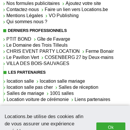
Nos formules publicitaires
Ajoutez votre site
Contactez-nous
Faire un lien vers Locations.be
Mentions Légales
VO Publishing
Qui sommes nous ?
DERNIERS PROFESSIONNELS
PTIT BOND
Gîte de Favarge
Le Domaine des Trois Tilleuls
CHRIS EVENT PARTY LOCATION
Ferme Bonair
Le Pavillon Vert
COSENBERG 27 by Deux-mains
VILLA DES BOIS-SAUVAGES
LES PARTENAIRES
location salle
location salle mariage
location salle pas cher
Salles de réception
Salles de mariage
1001 salles
Location voiture de cérémonie
Liens partenaires
LES ACTUALITÉS
Locations.be utilise des cookies afin
La location de lettrage pour mariage
La salle de réception pour mariage en Belgique
de vous assurer une expérience
Ok
Location de voitures de cérémonie