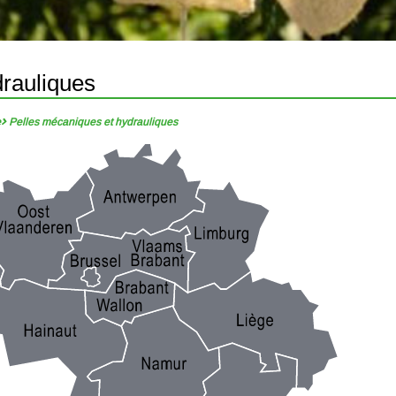
drauliques
e
Pelles mécaniques et hydrauliques