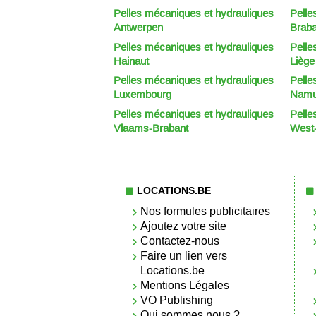
Pelles mécaniques et hydrauliques
Pelle
Antwerpen
Braba
Pelles mécaniques et hydrauliques
Pelle
Hainaut
Liège
Pelles mécaniques et hydrauliques
Pelle
Luxembourg
Namu
Pelles mécaniques et hydrauliques
Pelle
Vlaams-Brabant
West
LOCATIONS.BE
Nos formules publicitaires
Ajoutez votre site
Contactez-nous
Faire un lien vers
Locations.be
Mentions Légales
VO Publishing
Qui sommes nous ?