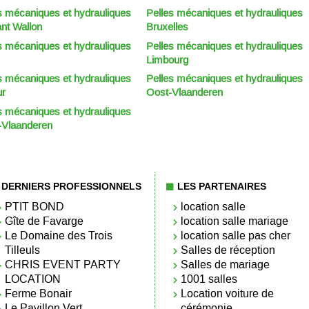
s mécaniques et hydrauliques
Pelles mécaniques et hydrauliques
nt Wallon
Bruxelles
s mécaniques et hydrauliques
Pelles mécaniques et hydrauliques
Limbourg
s mécaniques et hydrauliques
Pelles mécaniques et hydrauliques
r
Oost-Vlaanderen
s mécaniques et hydrauliques
-Vlaanderen
DERNIERS PROFESSIONNELS
LES PARTENAIRES
PTIT BOND
location salle
Gîte de Favarge
location salle mariage
Le Domaine des Trois
location salle pas cher
Tilleuls
Salles de réception
CHRIS EVENT PARTY
Salles de mariage
LOCATION
1001 salles
Ferme Bonair
Location voiture de
Le Pavillon Vert
cérémonie