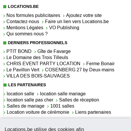
LOCATIONS.BE
Nos formules publicitaires
Ajoutez votre site
Contactez-nous
Faire un lien vers Locations.be
Mentions Légales
VO Publishing
Qui sommes nous ?
DERNIERS PROFESSIONNELS
PTIT BOND
Gîte de Favarge
Le Domaine des Trois Tilleuls
CHRIS EVENT PARTY LOCATION
Ferme Bonair
Le Pavillon Vert
COSENBERG 27 by Deux-mains
VILLA DES BOIS-SAUVAGES
LES PARTENAIRES
location salle
location salle mariage
location salle pas cher
Salles de réception
Salles de mariage
1001 salles
Location voiture de cérémonie
Liens partenaires
LES ACTUALITÉS
Locations.be utilise des cookies afin
La location de lettrage pour mariage