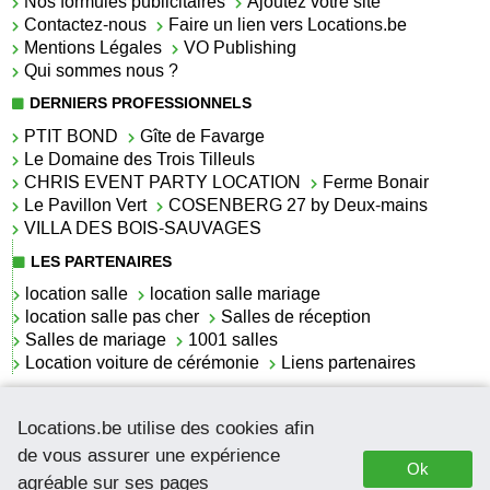
Nos formules publicitaires
Ajoutez votre site
Contactez-nous
Faire un lien vers Locations.be
Mentions Légales
VO Publishing
Qui sommes nous ?
DERNIERS PROFESSIONNELS
PTIT BOND
Gîte de Favarge
Le Domaine des Trois Tilleuls
CHRIS EVENT PARTY LOCATION
Ferme Bonair
Le Pavillon Vert
COSENBERG 27 by Deux-mains
VILLA DES BOIS-SAUVAGES
LES PARTENAIRES
location salle
location salle mariage
location salle pas cher
Salles de réception
Salles de mariage
1001 salles
Location voiture de cérémonie
Liens partenaires
LES ACTUALITÉS
Locations.be utilise des cookies afin
La location de lettrage pour mariage
La salle de réception pour mariage en Belgique
de vous assurer une expérience
Ok
Location de voitures de cérémonie
agréable sur ses pages