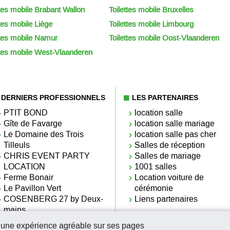
ttes mobile Brabant Wallon
Toilettes mobile Bruxelles
ttes mobile Liège
Toilettes mobile Limbourg
ttes mobile Namur
Toilettes mobile Oost-Vlaanderen
ttes mobile West-Vlaanderen
DERNIERS PROFESSIONNELS
LES PARTENAIRES
PTIT BOND
location salle
Gîte de Favarge
location salle mariage
Le Domaine des Trois
location salle pas cher
Tilleuls
Salles de réception
CHRIS EVENT PARTY
Salles de mariage
LOCATION
1001 salles
Ferme Bonair
Location voiture de
Le Pavillon Vert
cérémonie
COSENBERG 27 by Deux-
Liens partenaires
mains
VILLA DES BOIS-
r une expérience agréable sur ses pages