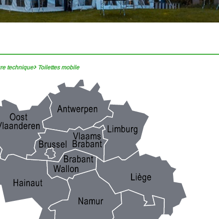
ure technique
Toilettes mobile