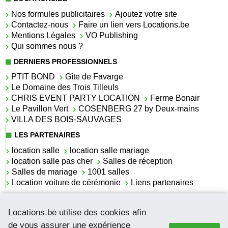
Nos formules publicitaires
Ajoutez votre site
Contactez-nous
Faire un lien vers Locations.be
Mentions Légales
VO Publishing
Qui sommes nous ?
DERNIERS PROFESSIONNELS
PTIT BOND
Gîte de Favarge
Le Domaine des Trois Tilleuls
CHRIS EVENT PARTY LOCATION
Ferme Bonair
Le Pavillon Vert
COSENBERG 27 by Deux-mains
VILLA DES BOIS-SAUVAGES
LES PARTENAIRES
location salle
location salle mariage
location salle pas cher
Salles de réception
Salles de mariage
1001 salles
Location voiture de cérémonie
Liens partenaires
LES ACTUALITÉS
Locations.be utilise des cookies afin
La location de lettrage pour mariage
La salle de réception pour mariage en Belgique
de vous assurer une expérience