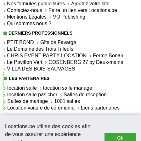
Nos formules publicitaires
Ajoutez votre site
Contactez-nous
Faire un lien vers Locations.be
Mentions Légales
VO Publishing
Qui sommes nous ?
DERNIERS PROFESSIONNELS
PTIT BOND
Gîte de Favarge
Le Domaine des Trois Tilleuls
CHRIS EVENT PARTY LOCATION
Ferme Bonair
Le Pavillon Vert
COSENBERG 27 by Deux-mains
VILLA DES BOIS-SAUVAGES
LES PARTENAIRES
location salle
location salle mariage
location salle pas cher
Salles de réception
Salles de mariage
1001 salles
Location voiture de cérémonie
Liens partenaires
LES ACTUALITÉS
Locations.be utilise des cookies afin
La location de lettrage pour mariage
La salle de réception pour mariage en Belgique
de vous assurer une expérience
Ok
Location de voitures de cérémonie