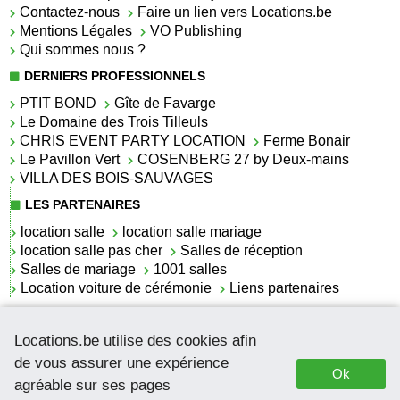
Contactez-nous
Faire un lien vers Locations.be
Mentions Légales
VO Publishing
Qui sommes nous ?
DERNIERS PROFESSIONNELS
PTIT BOND
Gîte de Favarge
Le Domaine des Trois Tilleuls
CHRIS EVENT PARTY LOCATION
Ferme Bonair
Le Pavillon Vert
COSENBERG 27 by Deux-mains
VILLA DES BOIS-SAUVAGES
LES PARTENAIRES
location salle
location salle mariage
location salle pas cher
Salles de réception
Salles de mariage
1001 salles
Location voiture de cérémonie
Liens partenaires
LES ACTUALITÉS
Locations.be utilise des cookies afin
La location de lettrage pour mariage
La salle de réception pour mariage en Belgique
de vous assurer une expérience
Ok
Location de voitures de cérémonie
agréable sur ses pages
Comment trouver une salle de réception en location?