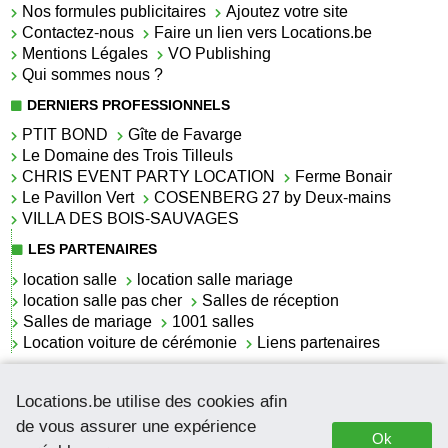
Nos formules publicitaires
Ajoutez votre site
Contactez-nous
Faire un lien vers Locations.be
Mentions Légales
VO Publishing
Qui sommes nous ?
DERNIERS PROFESSIONNELS
PTIT BOND
Gîte de Favarge
Le Domaine des Trois Tilleuls
CHRIS EVENT PARTY LOCATION
Ferme Bonair
Le Pavillon Vert
COSENBERG 27 by Deux-mains
VILLA DES BOIS-SAUVAGES
LES PARTENAIRES
location salle
location salle mariage
location salle pas cher
Salles de réception
Salles de mariage
1001 salles
Location voiture de cérémonie
Liens partenaires
LES ACTUALITÉS
Locations.be utilise des cookies afin
La location de lettrage pour mariage
La salle de réception pour mariage en Belgique
de vous assurer une expérience
Ok
Location de voitures de cérémonie