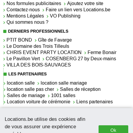
Nos formules publicitaires
Ajoutez votre site
Contactez-nous
Faire un lien vers Locations.be
Mentions Légales
VO Publishing
Qui sommes nous ?
DERNIERS PROFESSIONNELS
PTIT BOND
Gîte de Favarge
Le Domaine des Trois Tilleuls
CHRIS EVENT PARTY LOCATION
Ferme Bonair
Le Pavillon Vert
COSENBERG 27 by Deux-mains
VILLA DES BOIS-SAUVAGES
LES PARTENAIRES
location salle
location salle mariage
location salle pas cher
Salles de réception
Salles de mariage
1001 salles
Location voiture de cérémonie
Liens partenaires
LES ACTUALITÉS
Locations.be utilise des cookies afin
La location de lettrage pour mariage
La salle de réception pour mariage en Belgique
de vous assurer une expérience
Ok
Location de voitures de cérémonie