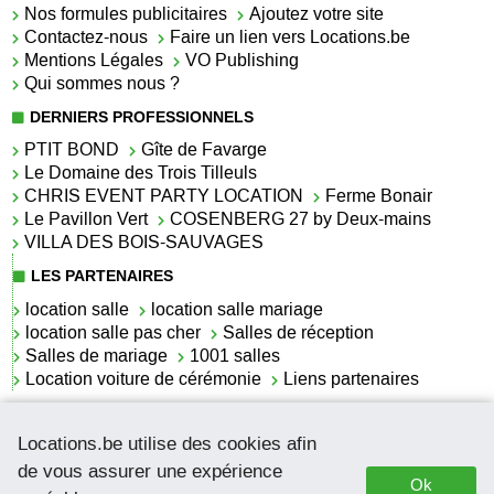
Nos formules publicitaires
Ajoutez votre site
Contactez-nous
Faire un lien vers Locations.be
Mentions Légales
VO Publishing
Qui sommes nous ?
DERNIERS PROFESSIONNELS
PTIT BOND
Gîte de Favarge
Le Domaine des Trois Tilleuls
CHRIS EVENT PARTY LOCATION
Ferme Bonair
Le Pavillon Vert
COSENBERG 27 by Deux-mains
VILLA DES BOIS-SAUVAGES
LES PARTENAIRES
location salle
location salle mariage
location salle pas cher
Salles de réception
Salles de mariage
1001 salles
Location voiture de cérémonie
Liens partenaires
LES ACTUALITÉS
Locations.be utilise des cookies afin
La location de lettrage pour mariage
La salle de réception pour mariage en Belgique
de vous assurer une expérience
Ok
Location de voitures de cérémonie