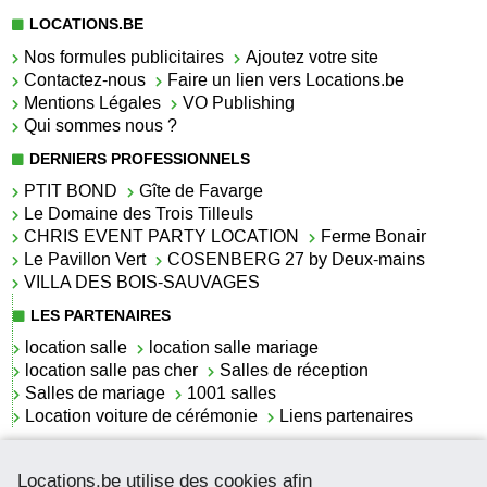
LOCATIONS.BE
Nos formules publicitaires
Ajoutez votre site
Contactez-nous
Faire un lien vers Locations.be
Mentions Légales
VO Publishing
Qui sommes nous ?
DERNIERS PROFESSIONNELS
PTIT BOND
Gîte de Favarge
Le Domaine des Trois Tilleuls
CHRIS EVENT PARTY LOCATION
Ferme Bonair
Le Pavillon Vert
COSENBERG 27 by Deux-mains
VILLA DES BOIS-SAUVAGES
LES PARTENAIRES
location salle
location salle mariage
location salle pas cher
Salles de réception
Salles de mariage
1001 salles
Location voiture de cérémonie
Liens partenaires
LES ACTUALITÉS
Locations.be utilise des cookies afin
La location de lettrage pour mariage