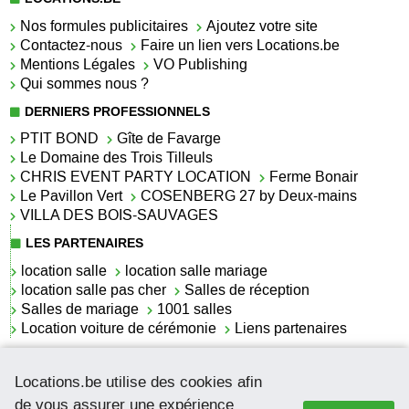
Nos formules publicitaires
Ajoutez votre site
Contactez-nous
Faire un lien vers Locations.be
Mentions Légales
VO Publishing
Qui sommes nous ?
DERNIERS PROFESSIONNELS
PTIT BOND
Gîte de Favarge
Le Domaine des Trois Tilleuls
CHRIS EVENT PARTY LOCATION
Ferme Bonair
Le Pavillon Vert
COSENBERG 27 by Deux-mains
VILLA DES BOIS-SAUVAGES
LES PARTENAIRES
location salle
location salle mariage
location salle pas cher
Salles de réception
Salles de mariage
1001 salles
Location voiture de cérémonie
Liens partenaires
LES ACTUALITÉS
Locations.be utilise des cookies afin
La location de lettrage pour mariage
La salle de réception pour mariage en Belgique
de vous assurer une expérience