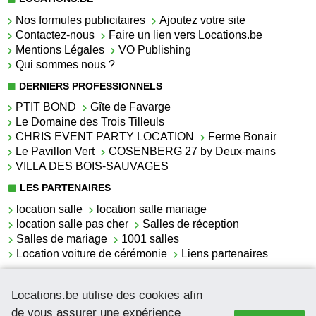
Nos formules publicitaires
Ajoutez votre site
Contactez-nous
Faire un lien vers Locations.be
Mentions Légales
VO Publishing
Qui sommes nous ?
DERNIERS PROFESSIONNELS
PTIT BOND
Gîte de Favarge
Le Domaine des Trois Tilleuls
CHRIS EVENT PARTY LOCATION
Ferme Bonair
Le Pavillon Vert
COSENBERG 27 by Deux-mains
VILLA DES BOIS-SAUVAGES
LES PARTENAIRES
location salle
location salle mariage
location salle pas cher
Salles de réception
Salles de mariage
1001 salles
Location voiture de cérémonie
Liens partenaires
LES ACTUALITÉS
Locations.be utilise des cookies afin
La location de lettrage pour mariage
La salle de réception pour mariage en Belgique
de vous assurer une expérience