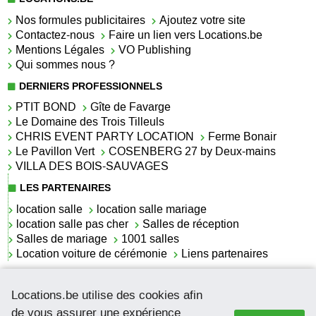
Nos formules publicitaires
Ajoutez votre site
Contactez-nous
Faire un lien vers Locations.be
Mentions Légales
VO Publishing
Qui sommes nous ?
DERNIERS PROFESSIONNELS
PTIT BOND
Gîte de Favarge
Le Domaine des Trois Tilleuls
CHRIS EVENT PARTY LOCATION
Ferme Bonair
Le Pavillon Vert
COSENBERG 27 by Deux-mains
VILLA DES BOIS-SAUVAGES
LES PARTENAIRES
location salle
location salle mariage
location salle pas cher
Salles de réception
Salles de mariage
1001 salles
Location voiture de cérémonie
Liens partenaires
LES ACTUALITÉS
Locations.be utilise des cookies afin
La location de lettrage pour mariage
La salle de réception pour mariage en Belgique
de vous assurer une expérience