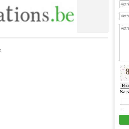
e
Nou
Sais
---