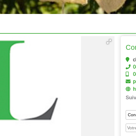
Co
c
0
0
p
h
Suiv