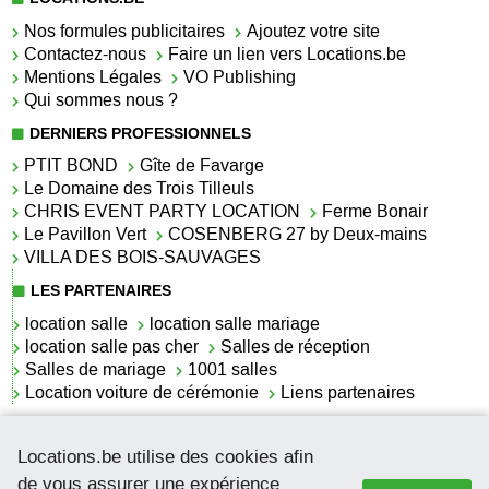
Nos formules publicitaires
Ajoutez votre site
Contactez-nous
Faire un lien vers Locations.be
Mentions Légales
VO Publishing
Qui sommes nous ?
DERNIERS PROFESSIONNELS
PTIT BOND
Gîte de Favarge
Le Domaine des Trois Tilleuls
CHRIS EVENT PARTY LOCATION
Ferme Bonair
Le Pavillon Vert
COSENBERG 27 by Deux-mains
VILLA DES BOIS-SAUVAGES
LES PARTENAIRES
location salle
location salle mariage
location salle pas cher
Salles de réception
Salles de mariage
1001 salles
Location voiture de cérémonie
Liens partenaires
LES ACTUALITÉS
Locations.be utilise des cookies afin
La location de lettrage pour mariage
La salle de réception pour mariage en Belgique
de vous assurer une expérience