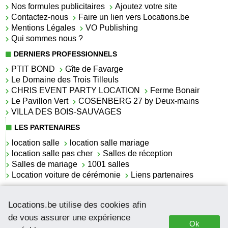
Nos formules publicitaires
Ajoutez votre site
Contactez-nous
Faire un lien vers Locations.be
Mentions Légales
VO Publishing
Qui sommes nous ?
DERNIERS PROFESSIONNELS
PTIT BOND
Gîte de Favarge
Le Domaine des Trois Tilleuls
CHRIS EVENT PARTY LOCATION
Ferme Bonair
Le Pavillon Vert
COSENBERG 27 by Deux-mains
VILLA DES BOIS-SAUVAGES
LES PARTENAIRES
location salle
location salle mariage
location salle pas cher
Salles de réception
Salles de mariage
1001 salles
Location voiture de cérémonie
Liens partenaires
LES ACTUALITÉS
Locations.be utilise des cookies afin
La location de lettrage pour mariage
La salle de réception pour mariage en Belgique
de vous assurer une expérience
Ok
Location de voitures de cérémonie