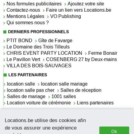
Nos formules publicitaires
Ajoutez votre site
Contactez-nous
Faire un lien vers Locations.be
Mentions Légales
VO Publishing
Qui sommes nous ?
DERNIERS PROFESSIONNELS
PTIT BOND
Gîte de Favarge
Le Domaine des Trois Tilleuls
CHRIS EVENT PARTY LOCATION
Ferme Bonair
Le Pavillon Vert
COSENBERG 27 by Deux-mains
VILLA DES BOIS-SAUVAGES
LES PARTENAIRES
location salle
location salle mariage
location salle pas cher
Salles de réception
Salles de mariage
1001 salles
Location voiture de cérémonie
Liens partenaires
LES ACTUALITÉS
Locations.be utilise des cookies afin
La location de lettrage pour mariage
La salle de réception pour mariage en Belgique
de vous assurer une expérience
Ok
Location de voitures de cérémonie