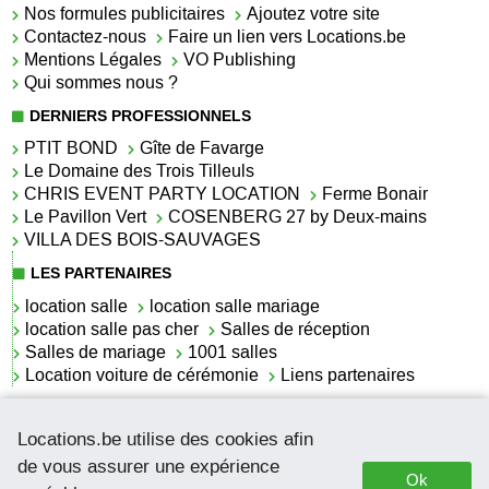
Nos formules publicitaires
Ajoutez votre site
Contactez-nous
Faire un lien vers Locations.be
Mentions Légales
VO Publishing
Qui sommes nous ?
DERNIERS PROFESSIONNELS
PTIT BOND
Gîte de Favarge
Le Domaine des Trois Tilleuls
CHRIS EVENT PARTY LOCATION
Ferme Bonair
Le Pavillon Vert
COSENBERG 27 by Deux-mains
VILLA DES BOIS-SAUVAGES
LES PARTENAIRES
location salle
location salle mariage
location salle pas cher
Salles de réception
Salles de mariage
1001 salles
Location voiture de cérémonie
Liens partenaires
LES ACTUALITÉS
Locations.be utilise des cookies afin
La location de lettrage pour mariage
La salle de réception pour mariage en Belgique
de vous assurer une expérience
Ok
Location de voitures de cérémonie