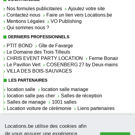
Nos formules publicitaires
Ajoutez votre site
Contactez-nous
Faire un lien vers Locations.be
Mentions Légales
VO Publishing
Qui sommes nous ?
DERNIERS PROFESSIONNELS
PTIT BOND
Gîte de Favarge
Le Domaine des Trois Tilleuls
CHRIS EVENT PARTY LOCATION
Ferme Bonair
Le Pavillon Vert
COSENBERG 27 by Deux-mains
VILLA DES BOIS-SAUVAGES
LES PARTENAIRES
location salle
location salle mariage
location salle pas cher
Salles de réception
Salles de mariage
1001 salles
Location voiture de cérémonie
Liens partenaires
LES ACTUALITÉS
Locations.be utilise des cookies afin
La location de lettrage pour mariage
La salle de réception pour mariage en Belgique
de vous assurer une expérience