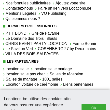
Nos formules publicitaires
Ajoutez votre site
Contactez-nous
Faire un lien vers Locations.be
Mentions Légales
VO Publishing
Qui sommes nous ?
DERNIERS PROFESSIONNELS
PTIT BOND
Gîte de Favarge
Le Domaine des Trois Tilleuls
CHRIS EVENT PARTY LOCATION
Ferme Bonair
Le Pavillon Vert
COSENBERG 27 by Deux-mains
VILLA DES BOIS-SAUVAGES
LES PARTENAIRES
location salle
location salle mariage
location salle pas cher
Salles de réception
Salles de mariage
1001 salles
Location voiture de cérémonie
Liens partenaires
LES ACTUALITÉS
Locations.be utilise des cookies afin
La location de lettrage pour mariage
La salle de réception pour mariage en Belgique
de vous assurer une expérience
Ok
Location de voitures de cérémonie