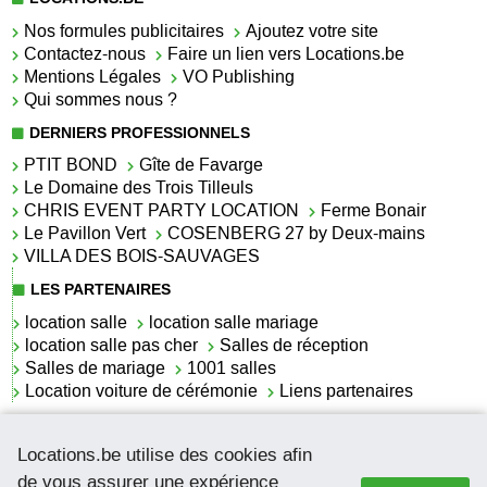
Nos formules publicitaires
Ajoutez votre site
Contactez-nous
Faire un lien vers Locations.be
Mentions Légales
VO Publishing
Qui sommes nous ?
DERNIERS PROFESSIONNELS
PTIT BOND
Gîte de Favarge
Le Domaine des Trois Tilleuls
CHRIS EVENT PARTY LOCATION
Ferme Bonair
Le Pavillon Vert
COSENBERG 27 by Deux-mains
VILLA DES BOIS-SAUVAGES
LES PARTENAIRES
location salle
location salle mariage
location salle pas cher
Salles de réception
Salles de mariage
1001 salles
Location voiture de cérémonie
Liens partenaires
LES ACTUALITÉS
Locations.be utilise des cookies afin
La location de lettrage pour mariage
La salle de réception pour mariage en Belgique
de vous assurer une expérience