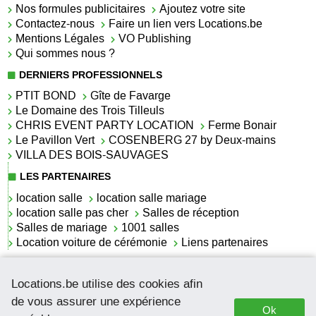
Nos formules publicitaires
Ajoutez votre site
Contactez-nous
Faire un lien vers Locations.be
Mentions Légales
VO Publishing
Qui sommes nous ?
DERNIERS PROFESSIONNELS
PTIT BOND
Gîte de Favarge
Le Domaine des Trois Tilleuls
CHRIS EVENT PARTY LOCATION
Ferme Bonair
Le Pavillon Vert
COSENBERG 27 by Deux-mains
VILLA DES BOIS-SAUVAGES
LES PARTENAIRES
location salle
location salle mariage
location salle pas cher
Salles de réception
Salles de mariage
1001 salles
Location voiture de cérémonie
Liens partenaires
LES ACTUALITÉS
Locations.be utilise des cookies afin
La location de lettrage pour mariage
La salle de réception pour mariage en Belgique
de vous assurer une expérience
Ok
Location de voitures de cérémonie