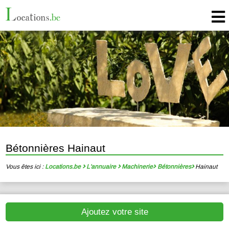
Bétonnières Hainaut
Vous êtes ici :
Locations.be
L'annuaire
Machinerie
Bétonnières
Hainaut
Ajoutez votre site