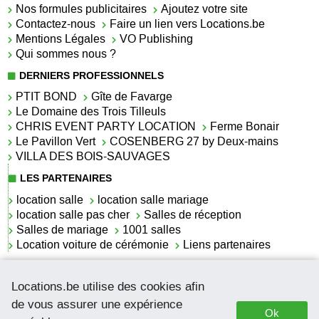
Nos formules publicitaires
Ajoutez votre site
Contactez-nous
Faire un lien vers Locations.be
Mentions Légales
VO Publishing
Qui sommes nous ?
DERNIERS PROFESSIONNELS
PTIT BOND
Gîte de Favarge
Le Domaine des Trois Tilleuls
CHRIS EVENT PARTY LOCATION
Ferme Bonair
Le Pavillon Vert
COSENBERG 27 by Deux-mains
VILLA DES BOIS-SAUVAGES
LES PARTENAIRES
location salle
location salle mariage
location salle pas cher
Salles de réception
Salles de mariage
1001 salles
Location voiture de cérémonie
Liens partenaires
LES ACTUALITÉS
Locations.be utilise des cookies afin
La location de lettrage pour mariage
La salle de réception pour mariage en Belgique
de vous assurer une expérience
Ok
Location de voitures de cérémonie