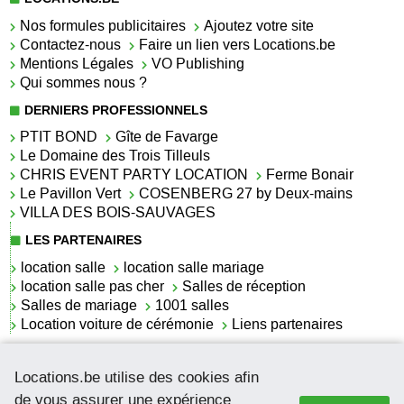
Nos formules publicitaires
Ajoutez votre site
Contactez-nous
Faire un lien vers Locations.be
Mentions Légales
VO Publishing
Qui sommes nous ?
DERNIERS PROFESSIONNELS
PTIT BOND
Gîte de Favarge
Le Domaine des Trois Tilleuls
CHRIS EVENT PARTY LOCATION
Ferme Bonair
Le Pavillon Vert
COSENBERG 27 by Deux-mains
VILLA DES BOIS-SAUVAGES
LES PARTENAIRES
location salle
location salle mariage
location salle pas cher
Salles de réception
Salles de mariage
1001 salles
Location voiture de cérémonie
Liens partenaires
LES ACTUALITÉS
Locations.be utilise des cookies afin
La location de lettrage pour mariage
La salle de réception pour mariage en Belgique
de vous assurer une expérience