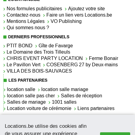
Nos formules publicitaires
Ajoutez votre site
Contactez-nous
Faire un lien vers Locations.be
Mentions Légales
VO Publishing
Qui sommes nous ?
DERNIERS PROFESSIONNELS
PTIT BOND
Gîte de Favarge
Le Domaine des Trois Tilleuls
CHRIS EVENT PARTY LOCATION
Ferme Bonair
Le Pavillon Vert
COSENBERG 27 by Deux-mains
VILLA DES BOIS-SAUVAGES
LES PARTENAIRES
location salle
location salle mariage
location salle pas cher
Salles de réception
Salles de mariage
1001 salles
Location voiture de cérémonie
Liens partenaires
LES ACTUALITÉS
Locations.be utilise des cookies afin
La location de lettrage pour mariage
La salle de réception pour mariage en Belgique
de vous assurer une expérience