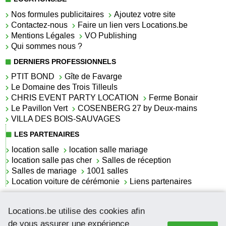
Nos formules publicitaires
Ajoutez votre site
Contactez-nous
Faire un lien vers Locations.be
Mentions Légales
VO Publishing
Qui sommes nous ?
DERNIERS PROFESSIONNELS
PTIT BOND
Gîte de Favarge
Le Domaine des Trois Tilleuls
CHRIS EVENT PARTY LOCATION
Ferme Bonair
Le Pavillon Vert
COSENBERG 27 by Deux-mains
VILLA DES BOIS-SAUVAGES
LES PARTENAIRES
location salle
location salle mariage
location salle pas cher
Salles de réception
Salles de mariage
1001 salles
Location voiture de cérémonie
Liens partenaires
LES ACTUALITÉS
Locations.be utilise des cookies afin
La location de lettrage pour mariage
La salle de réception pour mariage en Belgique
de vous assurer une expérience