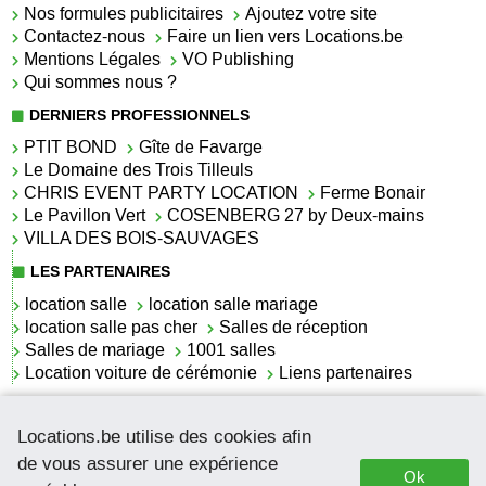
Nos formules publicitaires
Ajoutez votre site
Contactez-nous
Faire un lien vers Locations.be
Mentions Légales
VO Publishing
Qui sommes nous ?
DERNIERS PROFESSIONNELS
PTIT BOND
Gîte de Favarge
Le Domaine des Trois Tilleuls
CHRIS EVENT PARTY LOCATION
Ferme Bonair
Le Pavillon Vert
COSENBERG 27 by Deux-mains
VILLA DES BOIS-SAUVAGES
LES PARTENAIRES
location salle
location salle mariage
location salle pas cher
Salles de réception
Salles de mariage
1001 salles
Location voiture de cérémonie
Liens partenaires
LES ACTUALITÉS
Locations.be utilise des cookies afin
La location de lettrage pour mariage
La salle de réception pour mariage en Belgique
de vous assurer une expérience
Ok
Location de voitures de cérémonie