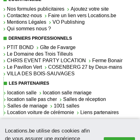
Nos formules publicitaires
Ajoutez votre site
Contactez-nous
Faire un lien vers Locations.be
Mentions Légales
VO Publishing
Qui sommes nous ?
DERNIERS PROFESSIONNELS
PTIT BOND
Gîte de Favarge
Le Domaine des Trois Tilleuls
CHRIS EVENT PARTY LOCATION
Ferme Bonair
Le Pavillon Vert
COSENBERG 27 by Deux-mains
VILLA DES BOIS-SAUVAGES
LES PARTENAIRES
location salle
location salle mariage
location salle pas cher
Salles de réception
Salles de mariage
1001 salles
Location voiture de cérémonie
Liens partenaires
LES ACTUALITÉS
Locations.be utilise des cookies afin
La location de lettrage pour mariage
La salle de réception pour mariage en Belgique
de vous assurer une expérience