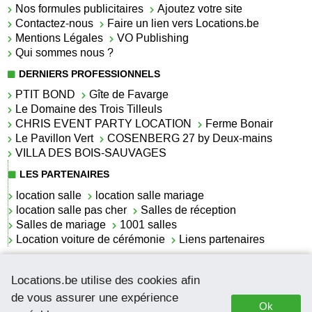
Nos formules publicitaires
Ajoutez votre site
Contactez-nous
Faire un lien vers Locations.be
Mentions Légales
VO Publishing
Qui sommes nous ?
DERNIERS PROFESSIONNELS
PTIT BOND
Gîte de Favarge
Le Domaine des Trois Tilleuls
CHRIS EVENT PARTY LOCATION
Ferme Bonair
Le Pavillon Vert
COSENBERG 27 by Deux-mains
VILLA DES BOIS-SAUVAGES
LES PARTENAIRES
location salle
location salle mariage
location salle pas cher
Salles de réception
Salles de mariage
1001 salles
Location voiture de cérémonie
Liens partenaires
LES ACTUALITÉS
Locations.be utilise des cookies afin
La location de lettrage pour mariage
La salle de réception pour mariage en Belgique
de vous assurer une expérience
Ok
Location de voitures de cérémonie