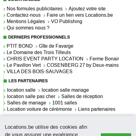
Nos formules publicitaires
Ajoutez votre site
Contactez-nous
Faire un lien vers Locations.be
Mentions Légales
VO Publishing
Qui sommes nous ?
DERNIERS PROFESSIONNELS
PTIT BOND
Gîte de Favarge
Le Domaine des Trois Tilleuls
CHRIS EVENT PARTY LOCATION
Ferme Bonair
Le Pavillon Vert
COSENBERG 27 by Deux-mains
VILLA DES BOIS-SAUVAGES
LES PARTENAIRES
location salle
location salle mariage
location salle pas cher
Salles de réception
Salles de mariage
1001 salles
Location voiture de cérémonie
Liens partenaires
LES ACTUALITÉS
Locations.be utilise des cookies afin
La location de lettrage pour mariage
La salle de réception pour mariage en Belgique
de vous assurer une expérience