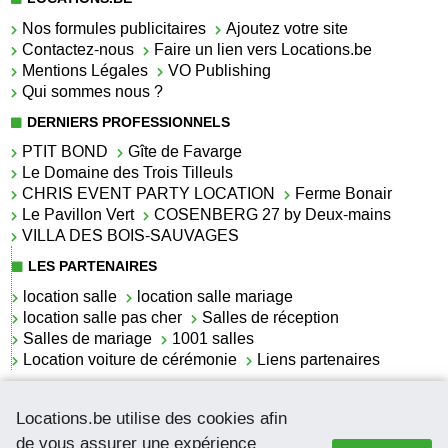
Nos formules publicitaires
Ajoutez votre site
Contactez-nous
Faire un lien vers Locations.be
Mentions Légales
VO Publishing
Qui sommes nous ?
DERNIERS PROFESSIONNELS
PTIT BOND
Gîte de Favarge
Le Domaine des Trois Tilleuls
CHRIS EVENT PARTY LOCATION
Ferme Bonair
Le Pavillon Vert
COSENBERG 27 by Deux-mains
VILLA DES BOIS-SAUVAGES
LES PARTENAIRES
location salle
location salle mariage
location salle pas cher
Salles de réception
Salles de mariage
1001 salles
Location voiture de cérémonie
Liens partenaires
LES ACTUALITÉS
Locations.be utilise des cookies afin
La location de lettrage pour mariage
La salle de réception pour mariage en Belgique
de vous assurer une expérience