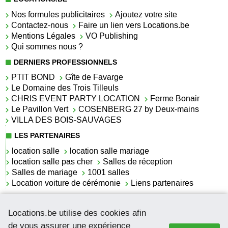
Nos formules publicitaires
Ajoutez votre site
Contactez-nous
Faire un lien vers Locations.be
Mentions Légales
VO Publishing
Qui sommes nous ?
DERNIERS PROFESSIONNELS
PTIT BOND
Gîte de Favarge
Le Domaine des Trois Tilleuls
CHRIS EVENT PARTY LOCATION
Ferme Bonair
Le Pavillon Vert
COSENBERG 27 by Deux-mains
VILLA DES BOIS-SAUVAGES
LES PARTENAIRES
location salle
location salle mariage
location salle pas cher
Salles de réception
Salles de mariage
1001 salles
Location voiture de cérémonie
Liens partenaires
LES ACTUALITÉS
Locations.be utilise des cookies afin
La location de lettrage pour mariage
La salle de réception pour mariage en Belgique
de vous assurer une expérience